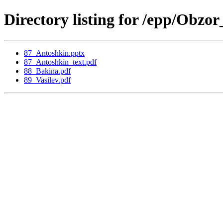
Directory listing for /epp/Obzo
87_Antoshkin.pptx
87_Antoshkin_text.pdf
88_Bakina.pdf
89_Vasilev.pdf